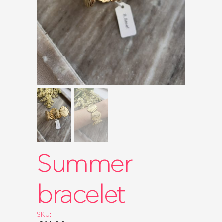
ΤΣΆΝΤΕΣ
ΡΟΛΌΓΙΑ
BRIDAL
SALES
SHOP THE LOOK
GIFT BOXES
Summer
bracelet
SKU: