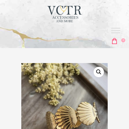
vctr
ACCESORIES & MORE
0
ΑΡΧΙΚΗ
ΣΚΟΥΛΑΡΊΚΙΑ
ΚΟΛΙΈ
ΑΛΥΣΊΔΕΣ
ΒΡΑΧΙΌΛΙΑ
MEN'S COLLECTION
ΔΑΧΤΥΛΊΔΙΑ
ΜΠΙΖΟΥΤΙΈΡΕΣ
ΑΞΕΣΟΥΆΡ