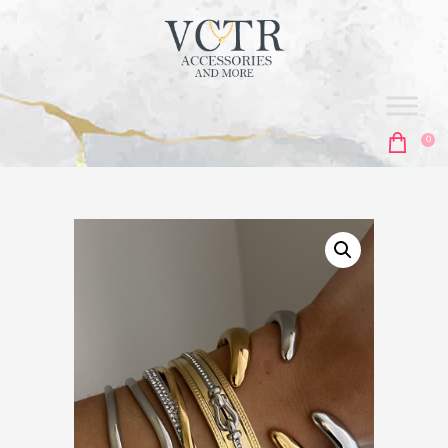
vctr
ACCESORIES & MORE
0
ΑΡΧΙΚΗ
ΣΚΟΥΛΑΡΊΚΙΑ
ΚΟΛΙΈ
ΑΛΥΣΊΔΕΣ
ΒΡΑΧΙΌΛΙΑ
MEN'S COLLECTION
ΔΑΧΤΥΛΊΔΙΑ
ΜΠΙΖΟΥΤΙΈΡΕΣ
ΑΞΕΣΟΥΆΡ