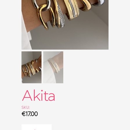
ΤΣΆΝΤΕΣ
ΡΟΛΌΓΙΑ
BRIDAL
SALES
SHOP THE LOOK
GIFT BOXES
Akita
SKU:
€
17.00
Akita