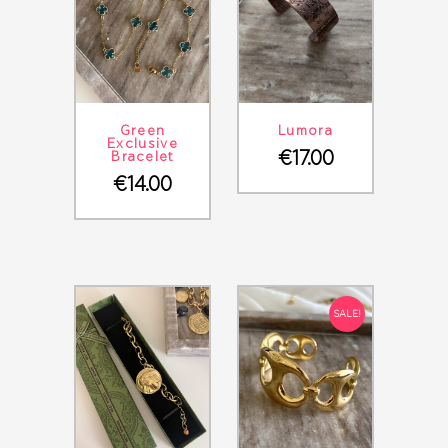
ΛΕΠΤΟΜΈΡΕΙΕΣ
ΣΤΟ ΚΑΛΆΘΙ
ΛΕΠΤΟΜΈΡΕΙΕΣ
ΣΤΟ ΚΑΛΆΘΙ
Green
Lumora
Exclusive
€
17.00
Bracelet
€
14.00
SALE!