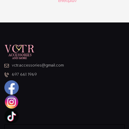
ΤΣΆΝΤΕΣ
επιθυμιών
ΡΟΛΌΓΙΑ
BRIDAL
SALES
SHOP THE LOOK
GIFT BOXES
vctr.accessories@gmail.com
697 661 1969