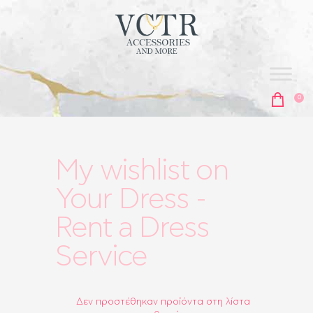
vctr
ACCESORIES & MORE
0
ΑΡΧΙΚΗ
My wishlist on
ΣΚΟΥΛΑΡΊΚΙΑ
Your Dress -
ΚΟΛΙΈ
ΑΛΥΣΊΔΕΣ
Rent a Dress
ΒΡΑΧΙΌΛΙΑ
MEN'S COLLECTION
Service
ΔΑΧΤΥΛΊΔΙΑ
ΜΠΙΖΟΥΤΙΈΡΕΣ
ΑΞΕΣΟΥΆΡ
Δεν προστέθηκαν προϊόντα στη λίστα