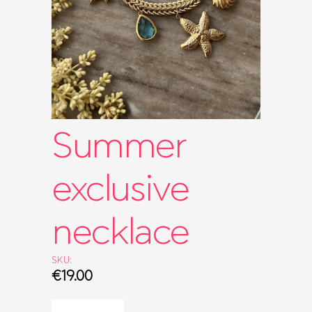
ΤΣΆΝΤΕΣ
ΡΟΛΌΓΙΑ
BRIDAL
SALES
SHOP THE LOOK
GIFT BOXES
Summer
exclusive
necklace
SKU:
€
19.00
Summer