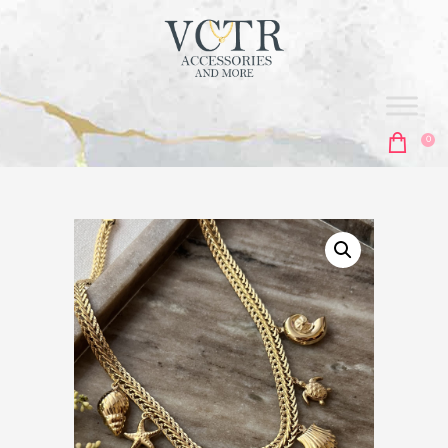
vctr
ACCESORIES & MORE
0
ΑΡΧΙΚΗ
ΣΚΟΥΛΑΡΊΚΙΑ
ΚΟΛΙΈ
ΑΛΥΣΊΔΕΣ
ΒΡΑΧΙΌΛΙΑ
MEN'S COLLECTION
ΔΑΧΤΥΛΊΔΙΑ
ΜΠΙΖΟΥΤΙΈΡΕΣ
ΑΞΕΣΟΥΆΡ