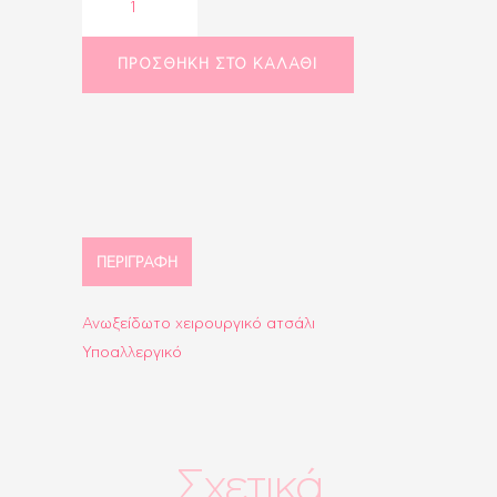
exclusive
necklace
ποσότητα
ΠΡΟΣΘΉΚΗ ΣΤΟ ΚΑΛΆΘΙ
ΠΕΡΙΓΡΑΦΉ
Ανωξείδωτο χειρουργικό ατσάλι
Υποαλλεργικό
Σχετικά