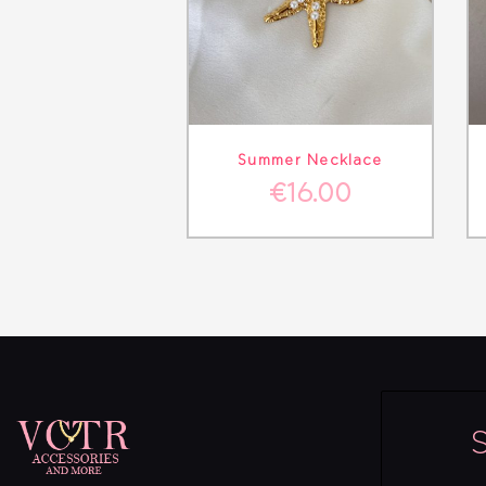
ΛΕΠΤΟΜΈΡΕΙΕΣ
ΣΤΟ ΚΑΛΆΘΙ
Summer Necklace
€
16.00
S