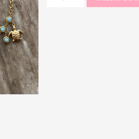
SALES
exclusive
necklace
SHOP THE LOOK
quantity
GIFT BOXES