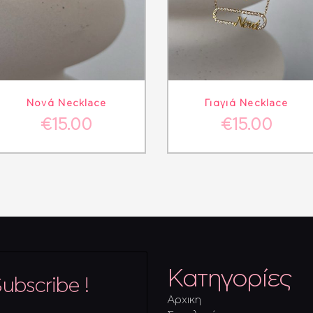
ΛΕΠΤΟΜΈΡΕΙΕΣ
ΣΤΟ ΚΑΛΆΘΙ
ΛΕΠΤΟΜΈΡΕΙΕΣ
ΣΤΟ ΚΑΛΆ
Νονά Necklace
Γιαγιά Necklace
€
15.00
€
15.00
Κατηγορίες
ubscribe !
Αρχικη