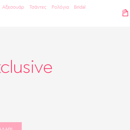
Αξεσουάρ
Τσάντες
Ρολόγια
Bridal
0
clusive
ΑΛΆΘΙ