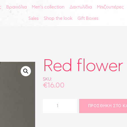
ς
Βραχιόλια
Men's collection
Δαχτυλίδια
Μπιζουτιέρες
ΑΡΧΙΚΗ
Sales
Shop the look
Gift Boxes
vctr
ΣΚΟΥΛΑΡΊΚΙΑ
ΚΟΛΙΈ
ACCESORIES & MORE
ΑΛΥΣΊΔΕΣ
ΒΡΑΧΙΌΛΙΑ
Red flower
MEN'S COLLECTION
ΔΑΧΤΥΛΊΔΙΑ
SKU:
ΜΠΙΖΟΥΤΙΈΡΕΣ
€
16.00
ΑΞΕΣΟΥΆΡ
ΤΣΆΝΤΕΣ
Red
ΠΡΟΣΘΉΚΗ ΣΤΟ Κ
flower
ΡΟΛΌΓΙΑ
ποσότητα
BRIDAL