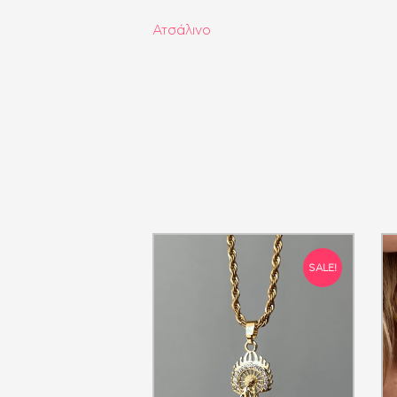
Ατσάλινο
SALE!