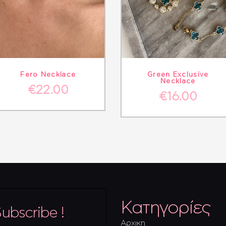
ΛΕΠΤΟΜΈΡΕΙΕΣ
ΣΤΟ ΚΑΛΆΘΙ
ΛΕΠΤΟΜΈΡΕΙΕΣ
Fero Necklace
Green Exclusive
Necklace
€
22.00
€
16.00
Κατηγορίες
ubscribe !
Αρχικη