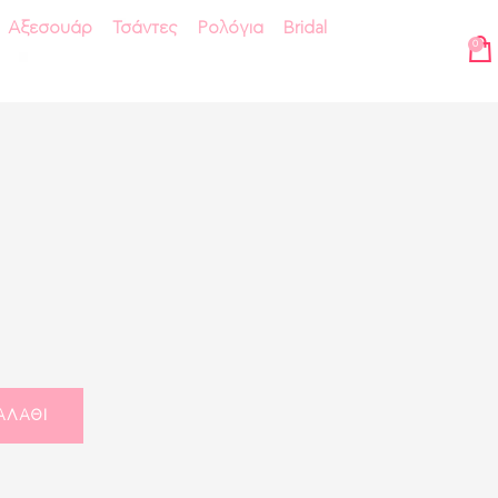
Αξεσουάρ
Τσάντες
Ρολόγια
Bridal
0
ΑΛΆΘΙ