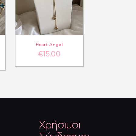
ΛΕΠΤΟΜΈΡΕΙΕΣ
ΣΤΟ ΚΑΛΆΘΙ
Heart Angel
€
15.00
Χρήσιμοι