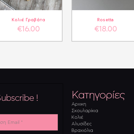
ΛΕΠΤΟΜΈΡΕΙΕΣ
ΣΤΟ ΚΑΛΆΘΙ
ΛΕΠΤΟΜΈΡΕΙΕΣ
ΣΤΟ ΚΑΛΆ
Κολιέ Γραβάτα
Rosetta
€
16.00
€
18.00
Κατηγορίες
ubscribe !
Αρχικη
Σκουλαρίκια
η
Κολιέ
Αλυσίδες
Βραχιόλια