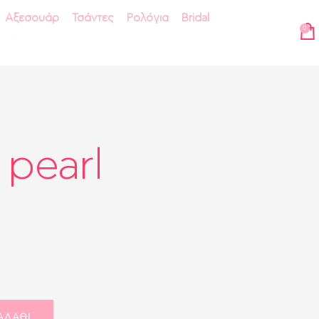
Αξεσουάρ
Τσάντες
Ρολόγια
Bridal
0
pearl
ΑΛΆΘΙ