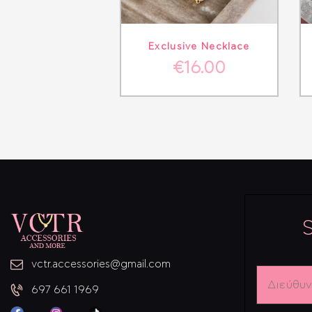
ΛΕΠΤΟΜΈΡΕΙΕΣ
ΣΤΟ ΚΑΛΆΘΙ
Exclusive Necklace
€
16.00
S
vctr.accessories@gmail.com
Διεύθυνσ
Email
697 661 1969
*