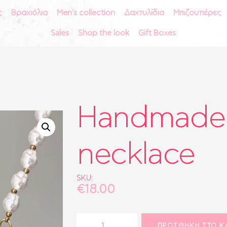
ς
Βραχιόλια
Men's collection
Δαχτυλίδια
Μπιζουτιέρες
ΑΡΧΙΚΗ
Sales
Shop the look
Gift Boxes
vctr
ΣΚΟΥΛΑΡΊΚΙΑ
ΚΟΛΙΈ
ACCESORIES & MORE
ΑΛΥΣΊΔΕΣ
ΒΡΑΧΙΌΛΙΑ
Handmade 
MEN'S COLLECTION
ΔΑΧΤΥΛΊΔΙΑ
necklace
ΜΠΙΖΟΥΤΙΈΡΕΣ
ΑΞΕΣΟΥΆΡ
ΤΣΆΝΤΕΣ
SKU:
€
18.00
ΡΟΛΌΓΙΑ
BRIDAL
Handmade
ΠΡΟΣΘΉΚΗ ΣΤΟ Κ