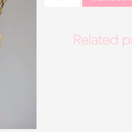
SALES
pearl
necklace
SHOP THE LOOK
quantity
GIFT BOXES
Related p