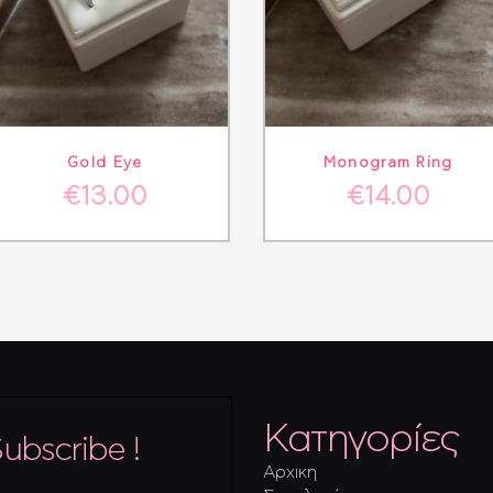
ΛΕΠΤΟΜΈΡΕΙΕΣ
ΣΤΟ ΚΑΛΆΘΙ
ΛΕΠΤΟΜΈΡΕΙΕΣ
ΣΤΟ ΚΑΛΆ
Gold Eye
Monogram Ring
€
13.00
€
14.00
Κατηγορίες
ubscribe !
Αρχικη