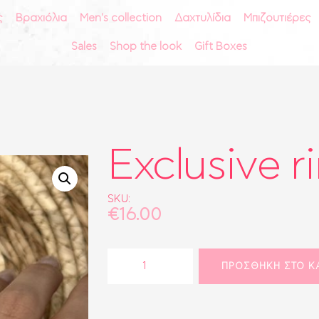
ς
Βραχιόλια
Men's collection
Δαχτυλίδια
Μπιζουτιέρες
ΑΡΧΙΚΗ
Sales
Shop the look
Gift Boxes
vctr
ΣΚΟΥΛΑΡΊΚΙΑ
ΚΟΛΙΈ
ACCESORIES & MORE
ΑΛΥΣΊΔΕΣ
ΒΡΑΧΙΌΛΙΑ
Exclusive r
MEN'S COLLECTION
ΔΑΧΤΥΛΊΔΙΑ
SKU:
ΜΠΙΖΟΥΤΙΈΡΕΣ
€
16.00
ΑΞΕΣΟΥΆΡ
ΤΣΆΝΤΕΣ
Exclusive
ΠΡΟΣΘΉΚΗ ΣΤΟ Κ
ring
ΡΟΛΌΓΙΑ
quantity
BRIDAL