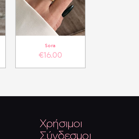
ΘΙ
ΛΕΠΤΟΜΈΡΕΙΕΣ
ΣΤΟ ΚΑΛΆΘΙ
Sora
€
16.00
Χρήσιμοι
Σύνδεσμοι