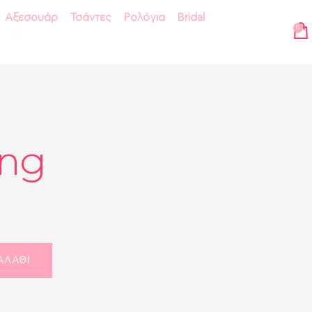
Αξεσουάρ
Τσάντες
Ρολόγια
Bridal
0
ing
ΑΛΆΘΙ