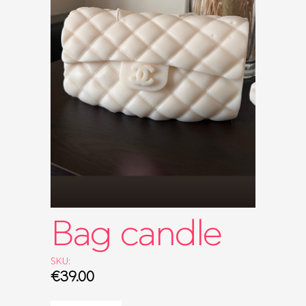
ΤΣΆΝΤΕΣ
ΡΟΛΌΓΙΑ
BRIDAL
SALES
SHOP THE LOOK
GIFT BOXES
Bag candle
SKU:
€
39.00