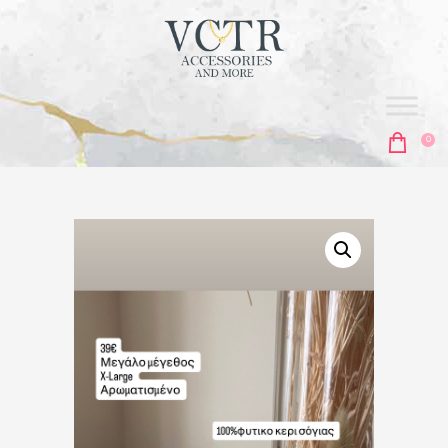
vctr
ACCESORIES & MORE
0
ΑΡΧΙΚΗ
ΣΚΟΥΛΑΡΊΚΙΑ
ΚΟΛΙΈ
ΑΛΥΣΊΔΕΣ
ΒΡΑΧΙΌΛΙΑ
MEN'S COLLECTION
ΔΑΧΤΥΛΊΔΙΑ
ΜΠΙΖΟΥΤΙΈΡΕΣ
ΑΞΕΣΟΥΆΡ