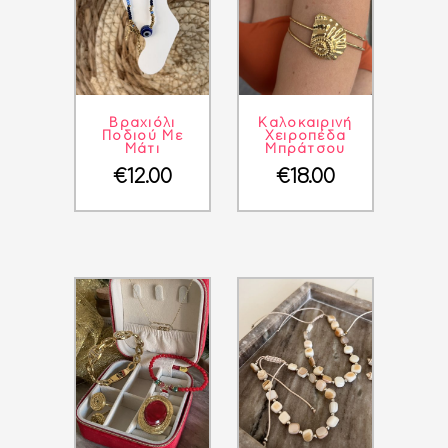
ΛΕΠΤΟΜΈΡΕΙΕΣ
ΣΤΟ ΚΑΛΆΘΙ
ΛΕΠΤΟΜΈΡΕΙΕΣ
ΣΤΟ ΚΑΛΆΘΙ
Βραχιόλι
Καλοκαιρινή
Ποδιού Με
Χειροπέδα
Μάτι
Μπράτσου
€
12.00
€
18.00