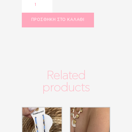
Bag
candle
quantity
ΠΡΟΣΘΉΚΗ ΣΤΟ ΚΑΛΆΘΙ
Related
products