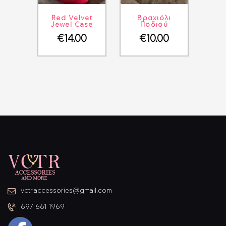
ΛΕΠΤΟΜΈΡΕΙΕΣ
ΣΤΟ ΚΑΛΆΘΙ
ΛΕΠΤΟΜΈΡΕΙΕΣ
ΣΤΟ ΚΑΛΆΘΙ
Red Velvet
Βραχιόλι
Jewel Case
Ποδιού
€
14.00
€
10.00
vctr.accessories@gmail.com
697 661 1969