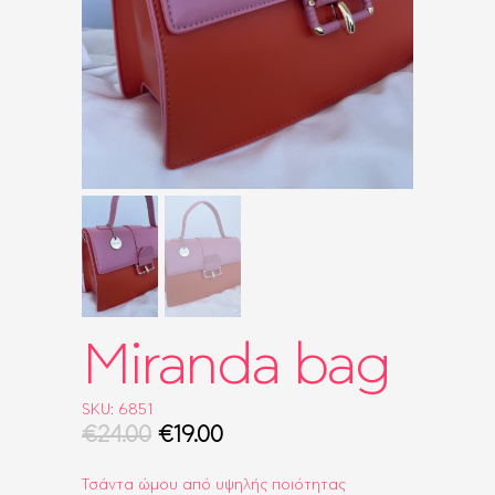
ΤΣΆΝΤΕΣ
ΡΟΛΌΓΙΑ
BRIDAL
SALES
SHOP THE LOOK
GIFT BOXES
Miranda bag
SKU: 6851
€
24.00
Original
€
19.00
Η
price
τρέχουσα
Τσάντα ώμου από υψηλής ποιότητας
was:
τιμή