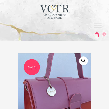
vctr
ACCESORIES & MORE
0
ΑΡΧΙΚΗ
ΣΚΟΥΛΑΡΊΚΙΑ
ΚΟΛΙΈ
SALE!
ΑΛΥΣΊΔΕΣ
ΒΡΑΧΙΌΛΙΑ
MEN'S COLLECTION
ΔΑΧΤΥΛΊΔΙΑ
ΜΠΙΖΟΥΤΙΈΡΕΣ
ΑΞΕΣΟΥΆΡ