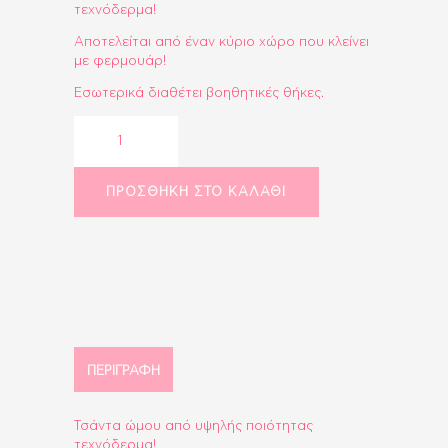
τεχνόδερμα!
€24.00.
είναι:
Αποτελείται από έναν κύριο χώρο που κλείνει
€19.00.
με φερμουάρ!
Εσωτερικά διαθέτει βοηθητικές θήκες.
Miranda
bag
ποσότητα
ΠΡΟΣΘΉΚΗ ΣΤΟ ΚΑΛΆΘΙ
ΠΕΡΙΓΡΑΦΉ
Τσάντα ώμου από υψηλής ποιότητας
τεχνόδερμα!