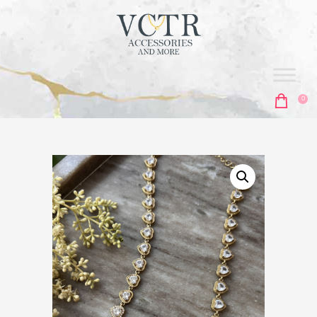
vctr
ACCESORIES & MORE
0
ΑΡΧΙΚΗ
ΣΚΟΥΛΑΡΊΚΙΑ
ΚΟΛΙΈ
ΑΛΥΣΊΔΕΣ
ΒΡΑΧΙΌΛΙΑ
MEN'S COLLECTION
ΔΑΧΤΥΛΊΔΙΑ
ΜΠΙΖΟΥΤΙΈΡΕΣ
ΑΞΕΣΟΥΆΡ