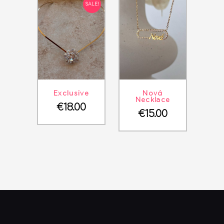
SALE!
ΛΕΠΤΟΜΈΡΕΙΕΣ
ΣΤΟ ΚΑΛΆΘΙ
ΛΕΠΤΟΜΈΡΕΙΕΣ
ΣΤΟ ΚΑΛΆΘΙ
Exclusive
Νονά
Necklace
€
18.00
€
15.00