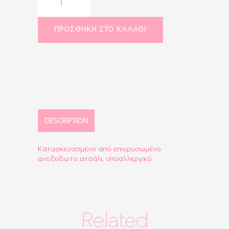
με
zircon
καρδιά
ΠΡΟΣΘΉΚΗ ΣΤΟ ΚΑΛΆΘΙ
quantity
DESCRIPTION
Κατασκευασμένο από επιχρυσωμένο
ανοξείδωτο ατσάλι, υποαλλεργικό
Related