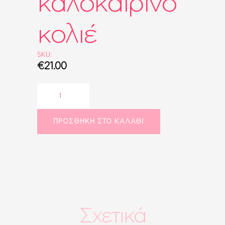
καλοκαιρινό
κολιέ
SKU:
€
21.00
Εντυπωσιακό
καλοκαιρινό
κολιέ
ποσότητα
ΠΡΟΣΘΉΚΗ ΣΤΟ ΚΑΛΆΘΙ
Σχετικά