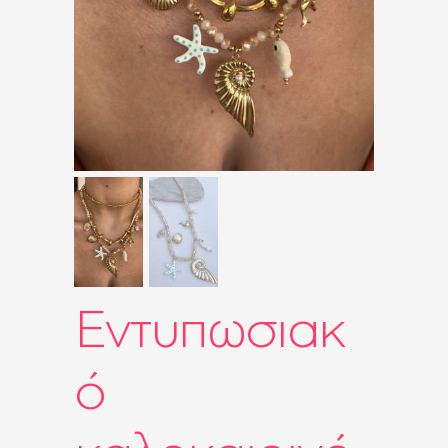
ΤΣΆΝΤΕΣ
ΡΟΛΌΓΙΑ
BRIDAL
SALES
SHOP THE LOOK
GIFT BOXES
Εντυπωσιακ
ό