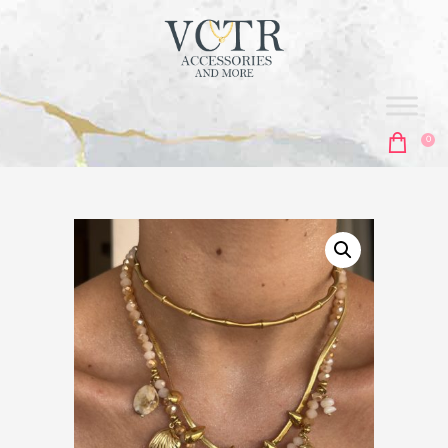
vctr
ACCESORIES & MORE
0
ΑΡΧΙΚΗ
ΣΚΟΥΛΑΡΊΚΙΑ
ΚΟΛΙΈ
ΑΛΥΣΊΔΕΣ
ΒΡΑΧΙΌΛΙΑ
MEN'S COLLECTION
ΔΑΧΤΥΛΊΔΙΑ
ΜΠΙΖΟΥΤΙΈΡΕΣ
ΑΞΕΣΟΥΆΡ