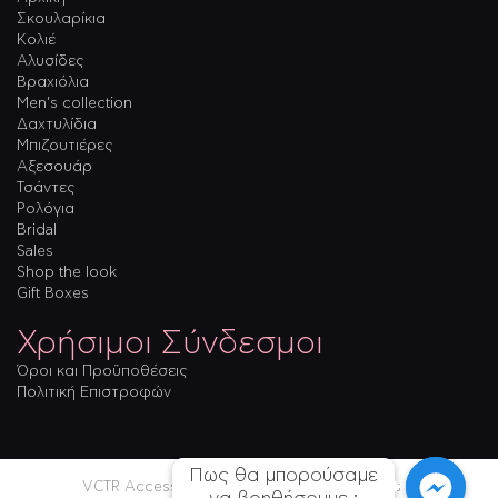
Σκουλαρίκια
Κολιέ
Αλυσίδες
Βραχιόλια
Men’s collection
Δαχτυλίδια
Μπιζουτιέρες
Αξεσουάρ
Τσάντες
Ρολόγια
Bridal
Sales
Shop the look
Gift Boxes
Χρήσιμοι Σύνδεσμοι
Όροι και Προϋποθέσεις
Πολιτική Επιστροφών
Πως θα μπορούσαμε

Πως θα μπορούσαμε

VCTR Accessories & more © 2026. All Rights