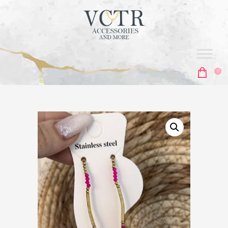
vctr
ACCESORIES & MORE
0
ΑΡΧΙΚΗ
ΣΚΟΥΛΑΡΊΚΙΑ
ΚΟΛΙΈ
ΑΛΥΣΊΔΕΣ
ΒΡΑΧΙΌΛΙΑ
MEN'S COLLECTION
ΔΑΧΤΥΛΊΔΙΑ
ΜΠΙΖΟΥΤΙΈΡΕΣ
ΑΞΕΣΟΥΆΡ