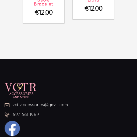
Usow
Liora
Bracelet
€
12.00
€
12.00
vctr.accessories@gmail.com
697 661 1969