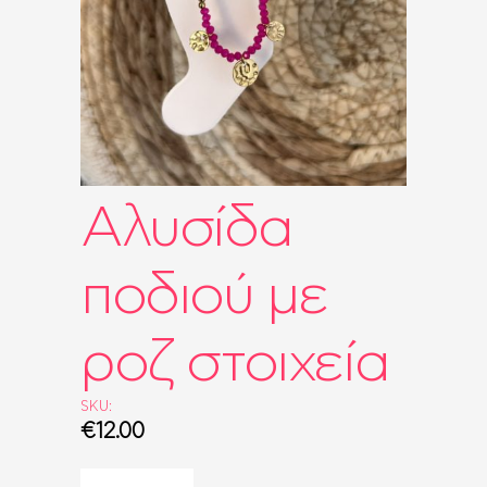
ΤΣΆΝΤΕΣ
ΡΟΛΌΓΙΑ
BRIDAL
SALES
SHOP THE LOOK
GIFT BOXES
Αλυσίδα
ποδιού με
ροζ στοιχεία
SKU:
€
12.00
Αλυσίδα