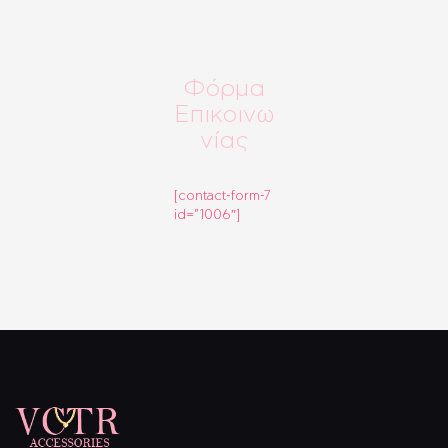
Φόρμα
Επικοινω
νίας
[contact-form-7
id=”1006″]