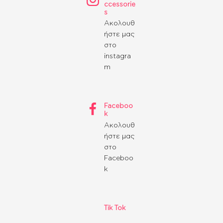
ΤΣΆΝΤΕΣ
ccessorie
s
ΡΟΛΌΓΙΑ
Ακολουθ
BRIDAL
ήστε μας
SALES
στο
SHOP THE LOOK
instagra
GIFT BOXES
m
Faceboo
k
Ακολουθ
ήστε μας
στο
Faceboo
k
Tik Tok